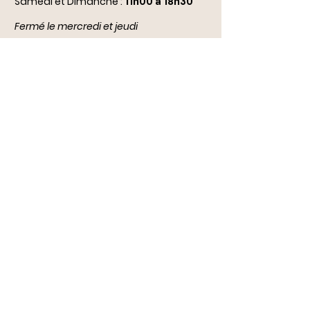
Samedi et Dimanche :
11h00 à 18h30
Fermé le mercredi et jeudi
(
sauf jours fériés et congés scolaires :
ouvert de 14h à 18h)
Conditions générales de vente
Livraison/Retour
Notre boutique
Durbuy dogs stars
Rue Comte Théodule d'Ursel 28
6940 Durbuy
Belgique