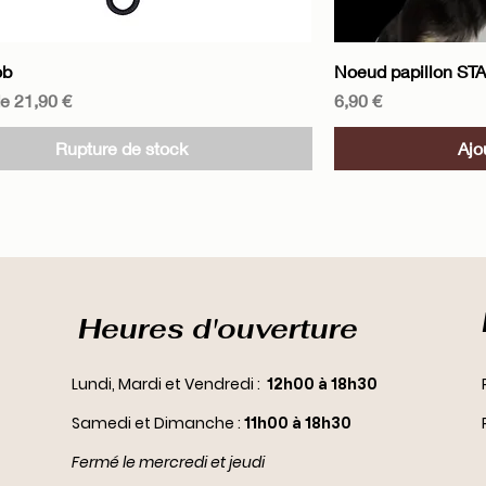
Aperçu rapide
A
ob
Noeud papillon ST
motionnel
Prix
de
21,90 €
6,90 €
Rupture de stock
Ajo
Heures d'ouverture
Lundi, Mardi et Vendredi :
12h00 à 18h30
Samedi et Dimanche :
11h00 à 18h30
Fermé le mercredi et jeudi