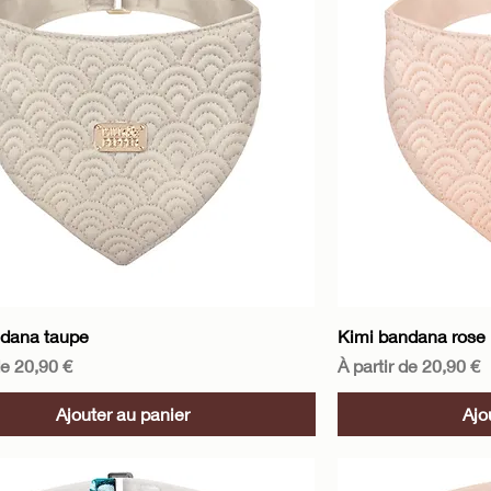
Aperçu rapide
A
ndana taupe
Kimi bandana rose
motionnel
Prix promotionnel
de
20,90 €
À partir de
20,90 €
Ajouter au panier
Ajo