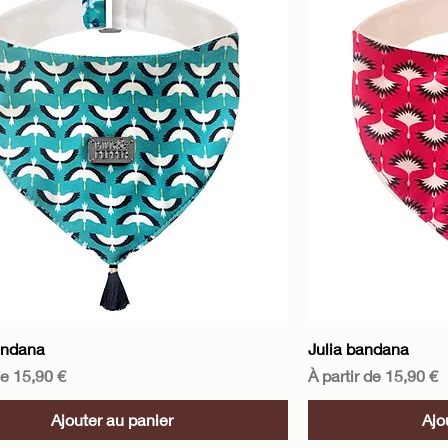
Aperçu rapide
A
andana
Julia bandana
motionnel
Prix promotionnel
de
15,90 €
À partir de
15,90 €
Ajouter au panier
Ajo