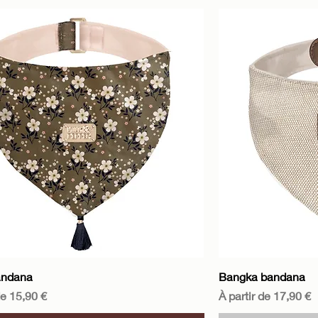
Aperçu rapide
A
andana
Bangka bandana
motionnel
Prix promotionnel
de
15,90 €
À partir de
17,90 €