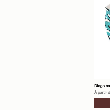
Diego b
Prix pro
À partir 