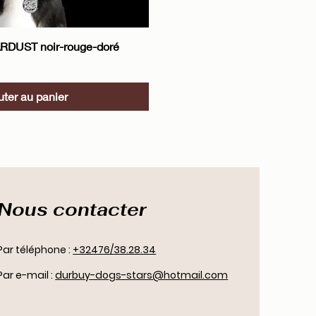
perçu rapide
ARDUST noir-rouge-doré
uter au panier
Nous contacter
Par téléphone :
+32476/38.28.34
Par e-mail :
d
urbuy-dogs-stars@hotmail.com