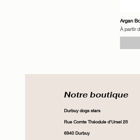
Argan B
Prix pro
À partir 
Notre boutique
Durbuy dogs stars
Rue Comte Théodule d'Ursel 28
6940 Durbuy