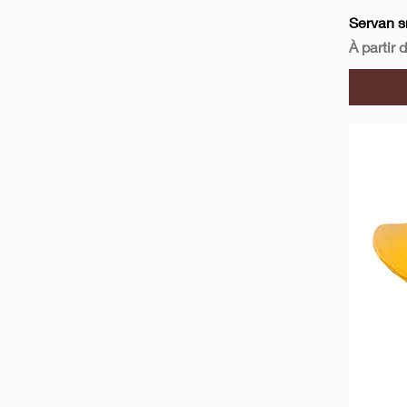
Servan s
Prix pro
À partir 