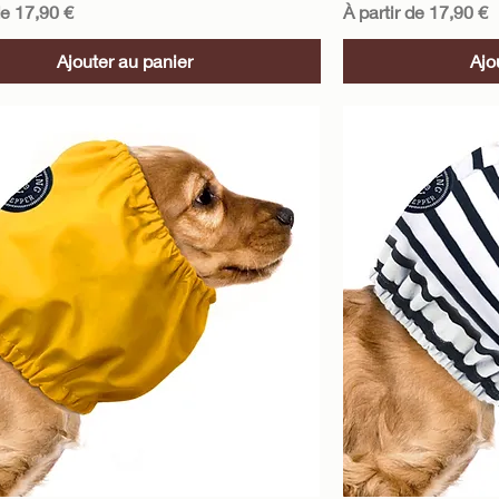
motionnel
Prix promotionnel
de
17,90 €
À partir de
17,90 €
Ajouter au panier
Ajo