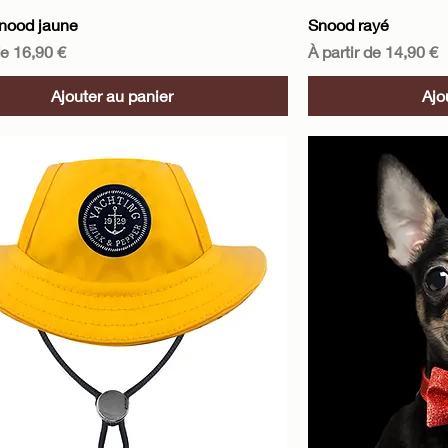
Aperçu rapide
A
nood jaune
Snood rayé
motionnel
Prix promotionnel
de
16,90 €
À partir de
14,90 €
Ajouter au panier
Ajo