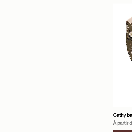
Cathy b
Prix pro
À partir 