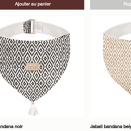
Ajouter au panier
Rup
Aperçu rapide
A
andana noir
Jabali bandana bei