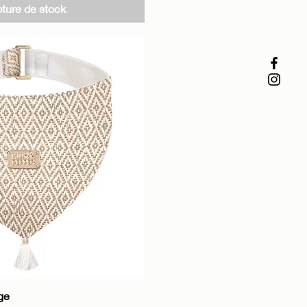
ture de stock
perçu rapide
ge