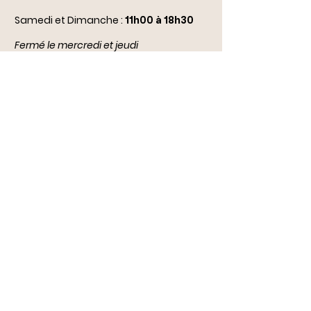
Samedi et Dimanche :
11h00 à 18h30
Fermé le mercredi et jeudi
(
sauf jours fériés et congés scolaires :
ouvert de 14h à 18h)
Conditions générales de vente
Livraison/Retour
Notre boutique
Durbuy dogs stars
Rue Comte Théodule d'Ursel 28
6940 Durbuy
Belgique