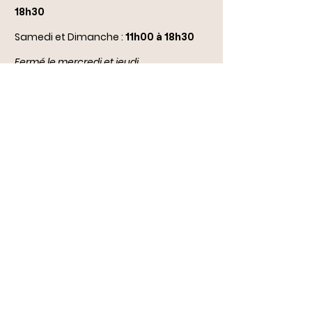
18h30
Samedi et Dimanche :
11h00 à 18h30
Fermé le mercredi et jeudi
(
sauf jours fériés et congés scolaires :
ouvert de 14h à 18h)
Conditions générales de vente
Livraison/Retour
Notre boutique
Durbuy dogs stars
Rue Comte Théodule d'Ursel 28
6940 Durbuy