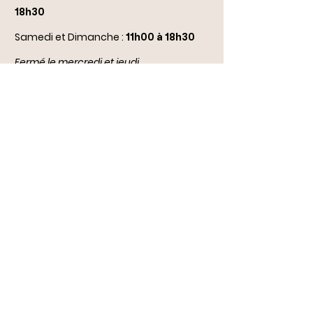
18h30
Samedi et Dimanche :
11h00 à 18h30
Fermé le mercredi et jeudi
(
sauf jours fériés et congés scolaires :
ouvert de 14h à 18h)
Conditions générales de vente
Livraison/Retour
Notre boutique
Durbuy dogs stars
Rue Comte Théodule d'Ursel 28
6940 Durbuy